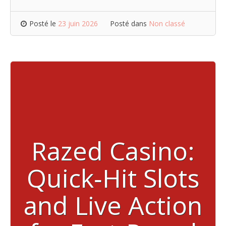
Posté le
23 juin 2026
Posté dans
Non classé
Razed Casino:
Quick‑Hit Slots
and Live Action