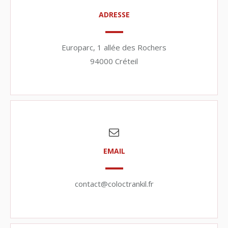
ADRESSE
Europarc, 1 allée des Rochers
94000 Créteil
EMAIL
contact@coloctrankil.fr