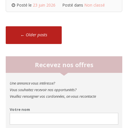
Posté le
23 juin 2026
Posté dans
Non classé
Navigation
←
Older posts
messages
Recevez nos offres
Une annonce vous intéresse?
Vous souhaitez recevoir nos opportunités?
Veuillez renseigner vos cordonnées, on vous recontacte
Votre nom