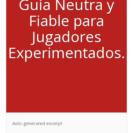
Guía Neutra y
Fiable para
Jugadores
Experimentados.
Auto-generated excerpt