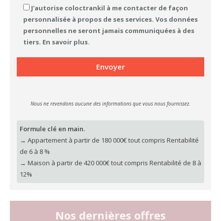
J'autorise coloctrankil à me contacter de façon
personnalisée à propos de ses services. Vos données
personnelles ne seront jamais communiquées à des
tiers. En savoir plus.
Nous ne revendons aucune des informations que vous nous fournissez.
Formule clé en main.
→ Appartement à partir de 180 000€ tout compris Rentabilité
de 6 à 8 %
→ Maison à partir de 420 000€ tout compris Rentabilité de 8 à
12%
Nos dernières offres