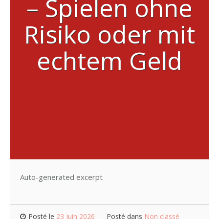
– Spielen ohne
Risiko oder mit
echtem Geld
Auto-generated excerpt
Posté le
23 juin 2026
Posté dans
Non classé