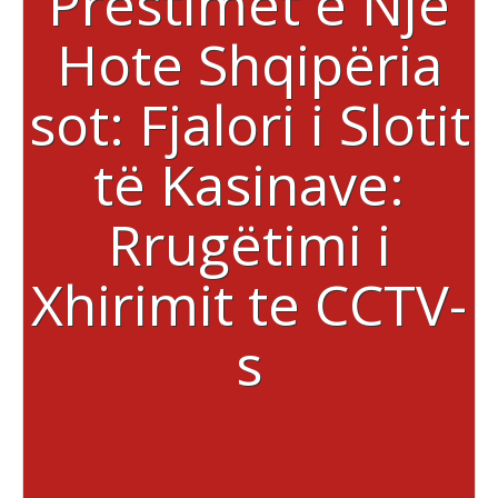
Prestimet e Një
Hote Shqipëria
sot: Fjalori i Slotit
të Kasinave:
Rrugëtimi i
Xhirimit te CCTV-
s