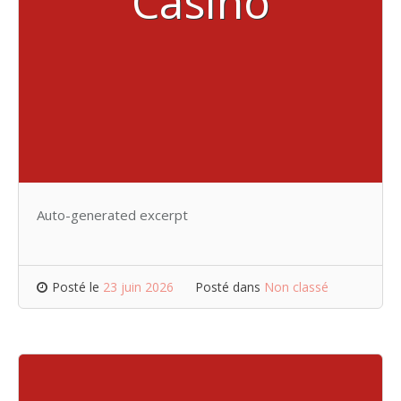
Casino
Auto-generated excerpt
Posté le
23 juin 2026
Posté dans
Non classé