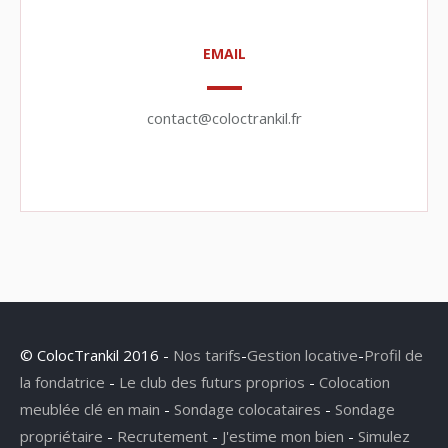
EMAIL
contact@coloctrankil.fr
© ColocTrankil 2016 -
Nos tarifs
-
Gestion locative
-
Profil de
la fondatrice
-
Le club des futurs proprios
-
Colocation
meublée clé en main
-
Sondage colocataires
-
Sondage
propriétaire
-
Recrutement
-
J'estime mon bien
-
Simulez