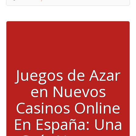
Juegos de Azar
en Nuevos
Casinos Online
En España: Una