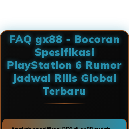
Loading...
FAQ gx88 - Bocoran
Spesifikasi
PlayStation 6 Rumor
Jadwal Rilis Global
Terbaru
Apakah spesifikasi PS6 di gx88 sudah